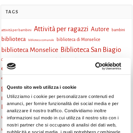
TAGS
Attività per ragazzi
Autore
attività per bambini
bambini
biblioteca
biblioteca di Monselice
biblioteca comunale
Biblioteca San Biagio
biblioteca Monselice
cultura
Centro per il libro e la lettura
cittàchelegge
eventi biblioteca
eventi culturali
eventi culturali Monselice
eventi in biblioteca
eventi per famiglie
famiglie
Fiaccole della lettura
eventi Monselice
gratuito
gruppo di lettura
Questo sito web utilizza i cookie
incontri letterari
incontri di lettura
Utilizziamo i cookie per personalizzare contenuti ed
Informazioni
laboratorio
laboratori creativi
annunci, per fornire funzionalità dei social media e per
la strada di mattoni gialli
Lettori itineranti
lettura
analizzare il nostro traffico. Condividiamo inoltre
lettura condivisa
informazioni sul modo in cui utilizza il nostro sito con i
lettura silenziosa
lettura ad alta voce
nostri partner che si occupano di analisi dei dati web,
monselice
libri
libri come semi
letture ad alta voce
libri da leggere
pubblicità e social media, i quali potrebbero combinarle