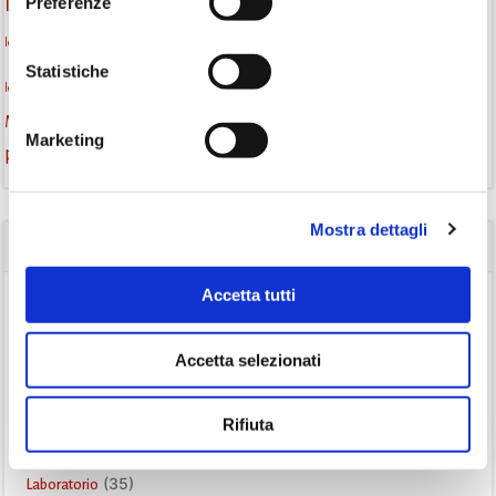
Preferenze
la strada di mattoni gialli
Lettori itineranti
lettura
lettura condivisa
lettura silenziosa
lettura ad alta voce
Statistiche
monselice
libri
libri come semi
letture ad alta voce
libri da leggere
Monselice scrive
podcast letterario
podcast libri
Marketing
promozione della lettura
Storia
Recensione
recensione libro
Mostra dettagli
CATEGORIE
Accetta tutti
(84)
Avvisi
(24)
Consigli di lettura
Accetta selezionati
(175)
Eventi
(26)
Gruppo di lettura
Rifiuta
(3)
Inclusività
(35)
Laboratorio