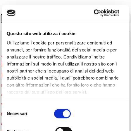
Cerca
Questo sito web utilizza i cookie
TAGS
Utilizziamo i cookie per personalizzare contenuti ed
annunci, per fornire funzionalità dei social media e per
Attività per ragazzi
Autore
attività per bambini
bambini
analizzare il nostro traffico. Condividiamo inoltre
informazioni sul modo in cui utilizza il nostro sito con i
biblioteca
biblioteca di Monselice
nostri partner che si occupano di analisi dei dati web,
Biblioteca San Biagio
biblioteca Monselice
pubblicità e social media, i quali potrebbero combinarle
con altre informazioni che ha fornito loro o che hanno
cultura
Centro per il libro e la lettura
cittàchelegge
biblioteca San Biagio Monselice
raccolto dal suo utilizzo dei loro servizi.
eventi culturali
eventi biblioteca
eventi culturali Monselice
eventi per famiglie
eventi in biblioteca
famiglie
eventi Monselice
Selezione
gruppo di lettura
Necessari
del
Fiaccole della lettura
gratuito
gruppi di lettura
consenso
Informazioni
incontri letterari
laboratorio
laboratori creativi