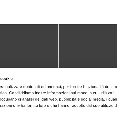
TATTI
DOVE SIAMO
 cookie
teca@comune.monselice.padova.it
Via San Biagio,10
rsonalizzare contenuti ed annunci, per fornire funzionalità dei so
ffico. Condividiamo inoltre informazioni sul modo in cui utilizza il 
35043 Monselice (PD)
 1905714
 occupano di analisi dei dati web, pubblicità e social media, i qual
azioni che ha fornito loro o che hanno raccolto dal suo utilizzo d