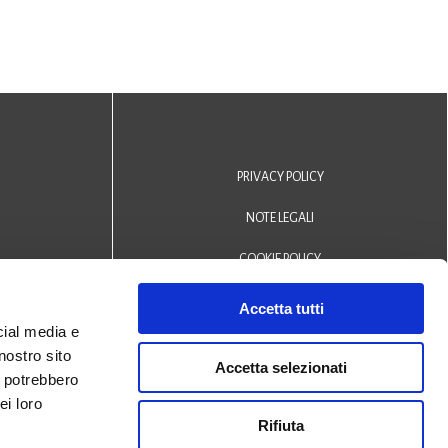
PRIVACY POLICY
NOTE LEGALI
COOKIE POLICY
DICHIARAZIONE DI ACCESSIBILITÀ
Accetta tutti
cial media e
Area riservata operatori
nostro sito
Accetta selezionati
i potrebbero
© 2024 Biblioteca Comunale
ei loro
Rifiuta
San Biagio Monselice -