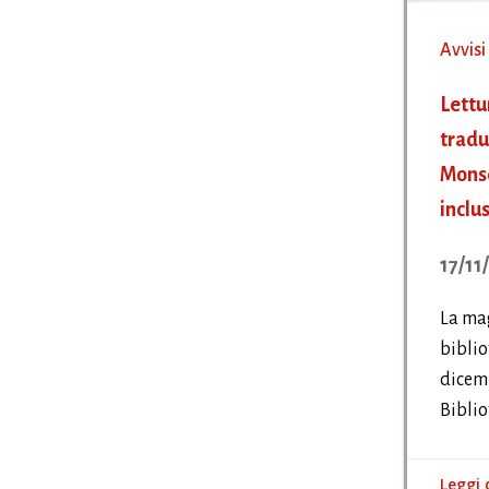
Avvisi
Lettu
tradu
Monse
inclus
17/11
La mag
biblio
dicemb
Biblio
Leggi 