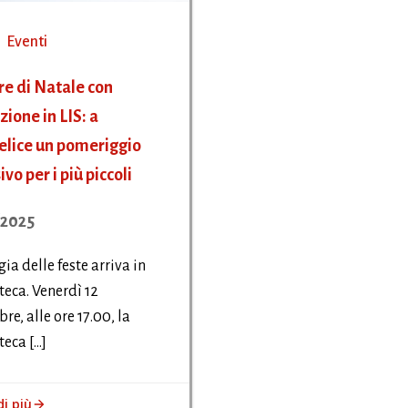
Eventi
re di Natale con
zione in LIS: a
lice un pomeriggio
ivo per i più piccoli
/2025
ia delle feste arriva in
teca. Venerdì 12
re, alle ore 17.00, la
teca […]
di più