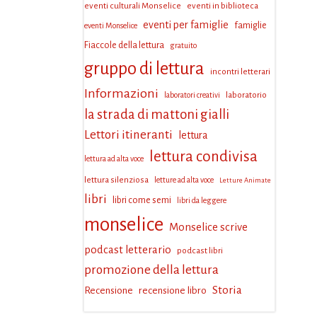
eventi culturali Monselice
eventi in biblioteca
eventi per famiglie
famiglie
eventi Monselice
Fiaccole della lettura
gratuito
gruppo di lettura
incontri letterari
Informazioni
laboratorio
laboratori creativi
la strada di mattoni gialli
Lettori itineranti
lettura
lettura condivisa
lettura ad alta voce
lettura silenziosa
letture ad alta voce
Letture Animate
libri
libri come semi
libri da leggere
monselice
Monselice scrive
podcast letterario
podcast libri
promozione della lettura
Storia
Recensione
recensione libro