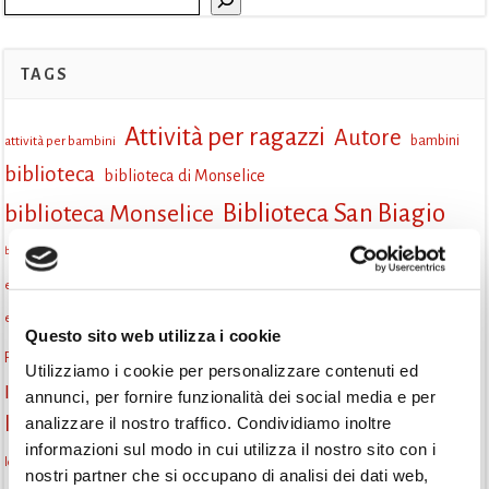
TAGS
Attività per ragazzi
Autore
attività per bambini
bambini
biblioteca
biblioteca di Monselice
Biblioteca San Biagio
biblioteca Monselice
cultura
Centro per il libro e la lettura
cittàchelegge
biblioteca San Biagio Monselice
eventi culturali
eventi biblioteca
eventi culturali Monselice
eventi per famiglie
eventi in biblioteca
famiglie
eventi Monselice
Questo sito web utilizza i cookie
gruppo di lettura
Fiaccole della lettura
incontri letterari
gratuito
Utilizziamo i cookie per personalizzare contenuti ed
Informazioni
laboratorio
annunci, per fornire funzionalità dei social media e per
laboratori creativi
analizzare il nostro traffico. Condividiamo inoltre
la strada di mattoni gialli
Lettori itineranti
lettura
informazioni sul modo in cui utilizza il nostro sito con i
lettura condivisa
lettura silenziosa
lettura ad alta voce
nostri partner che si occupano di analisi dei dati web,