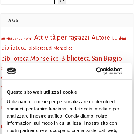
TAGS
Attività per ragazzi
Autore
attività per bambini
bambini
biblioteca
biblioteca di Monselice
Biblioteca San Biagio
biblioteca Monselice
cultura
Centro per il libro e la lettura
cittàchelegge
eventi biblioteca
eventi culturali
eventi culturali Monselice
eventi in biblioteca
eventi per famiglie
famiglie
Fiaccole della lettura
eventi Monselice
Questo sito web utilizza i cookie
gruppo di lettura
incontri letterari
gratuito
genitorialità
Utilizziamo i cookie per personalizzare contenuti ed
Informazioni
laboratorio
annunci, per fornire funzionalità dei social media e per
laboratori creativi
analizzare il nostro traffico. Condividiamo inoltre
la strada di mattoni gialli
Lettori itineranti
lettura
informazioni sul modo in cui utilizza il nostro sito con i
lettura condivisa
lettura silenziosa
lettura ad alta voce
nostri partner che si occupano di analisi dei dati web,