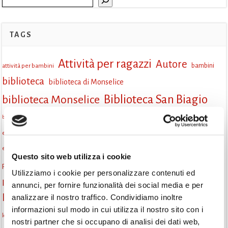
TAGS
Attività per ragazzi
Autore
attività per bambini
bambini
biblioteca
biblioteca di Monselice
Biblioteca San Biagio
biblioteca Monselice
cultura
Centro per il libro e la lettura
cittàchelegge
biblioteca San Biagio Monselice
eventi culturali
eventi biblioteca
eventi culturali Monselice
eventi per famiglie
eventi in biblioteca
famiglie
eventi Monselice
Questo sito web utilizza i cookie
gruppo di lettura
Fiaccole della lettura
incontri letterari
gratuito
Utilizziamo i cookie per personalizzare contenuti ed
Informazioni
laboratorio
annunci, per fornire funzionalità dei social media e per
laboratori creativi
analizzare il nostro traffico. Condividiamo inoltre
la strada di mattoni gialli
Lettori itineranti
lettura
informazioni sul modo in cui utilizza il nostro sito con i
lettura condivisa
lettura silenziosa
lettura ad alta voce
nostri partner che si occupano di analisi dei dati web,