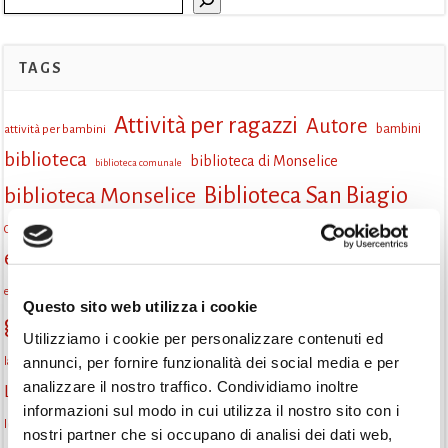
TAGS
Attività per ragazzi
Autore
attività per bambini
bambini
biblioteca
biblioteca di Monselice
biblioteca comunale
Biblioteca San Biagio
biblioteca Monselice
cultura
Centro per il libro e la lettura
cittàchelegge
eventi biblioteca
eventi culturali
eventi culturali Monselice
eventi in biblioteca
eventi per famiglie
famiglie
Fiaccole della lettura
eventi Monselice
gratuito
Questo sito web utilizza i cookie
gruppo di lettura
Informazioni
incontri letterari
Utilizziamo i cookie per personalizzare contenuti ed
la strada di mattoni gialli
annunci, per fornire funzionalità dei social media e per
laboratorio
laboratori creativi
analizzare il nostro traffico. Condividiamo inoltre
lettura condivisa
Lettori itineranti
lettura
lettura ad alta voce
informazioni sul modo in cui utilizza il nostro sito con i
libri
lettura silenziosa
libri come semi
letture ad alta voce
libri da leggere
nostri partner che si occupano di analisi dei dati web,