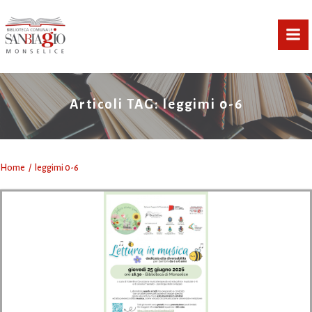
Vai
al
contenuto
Articoli TAG: leggimi 0-6
Home
leggimi 0-6