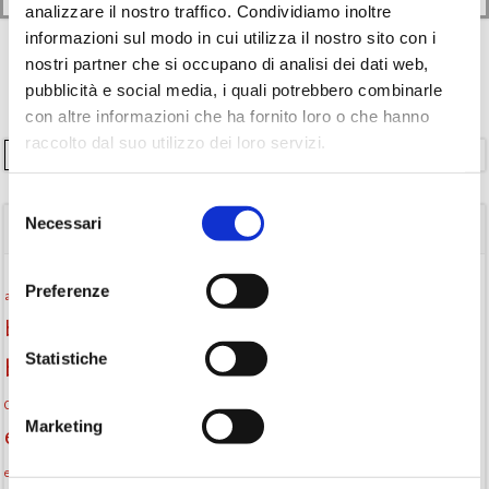
analizzare il nostro traffico. Condividiamo inoltre
informazioni sul modo in cui utilizza il nostro sito con i
nostri partner che si occupano di analisi dei dati web,
pubblicità e social media, i quali potrebbero combinarle
con altre informazioni che ha fornito loro o che hanno
raccolto dal suo utilizzo dei loro servizi.
Cerca
Selezione
Necessari
del
TAGS
consenso
Attività per ragazzi
Autore
Preferenze
attività per bambini
bambini
biblioteca
biblioteca di Monselice
Statistiche
Biblioteca San Biagio
biblioteca Monselice
cultura
Centro per il libro e la lettura
cittàchelegge
eventi biblioteca
Marketing
eventi culturali
eventi culturali Monselice
eventi in biblioteca
eventi per famiglie
famiglie
Fiaccole della lettura
eventi Monselice