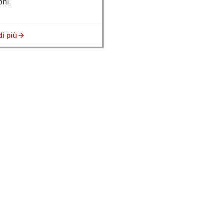
oni.
di più