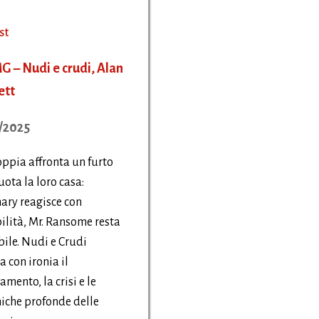
st
 – Nudi e crudi, Alan
ett
/2025
ppia affronta un furto
uota la loro casa:
ary reagisce con
bilità, Mr. Ransome resta
ile. Nudi e Crudi
a con ironia il
mento, la crisi e le
iche profonde delle