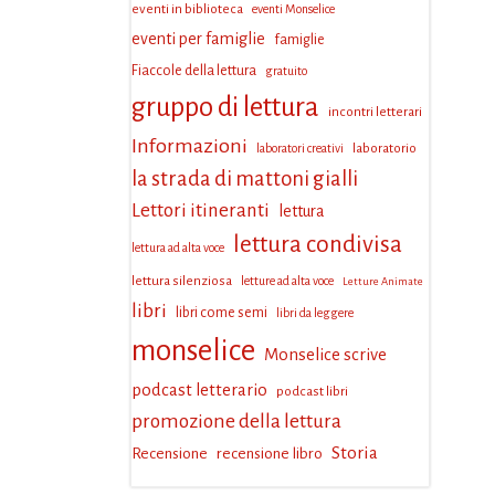
eventi in biblioteca
eventi Monselice
eventi per famiglie
famiglie
Fiaccole della lettura
gratuito
gruppo di lettura
incontri letterari
Informazioni
laboratorio
laboratori creativi
la strada di mattoni gialli
Lettori itineranti
lettura
lettura condivisa
lettura ad alta voce
lettura silenziosa
letture ad alta voce
Letture Animate
libri
libri come semi
libri da leggere
monselice
Monselice scrive
podcast letterario
podcast libri
promozione della lettura
Storia
Recensione
recensione libro