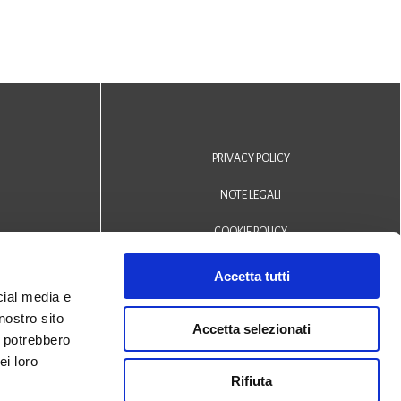
PRIVACY POLICY
NOTE LEGALI
COOKIE POLICY
DICHIARAZIONE DI ACCESSIBILITÀ
Accetta tutti
cial media e
Area riservata operatori
nostro sito
Accetta selezionati
i potrebbero
© 2024 Biblioteca Comunale
ei loro
Rifiuta
San Biagio Monselice -