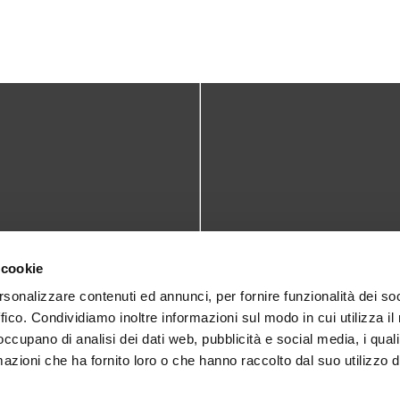
TATTI
DOVE SIAMO
 cookie
teca@comune.monselice.padova.it
Via San Biagio,10
rsonalizzare contenuti ed annunci, per fornire funzionalità dei so
ffico. Condividiamo inoltre informazioni sul modo in cui utilizza il 
35043 Monselice (PD)
 1905714
 occupano di analisi dei dati web, pubblicità e social media, i qual
azioni che ha fornito loro o che hanno raccolto dal suo utilizzo d