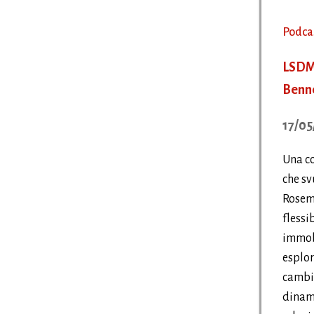
Podca
LSDMG
Benn
17/05
Una co
che sv
Rosem
flessi
immob
esplor
cambia
dinam