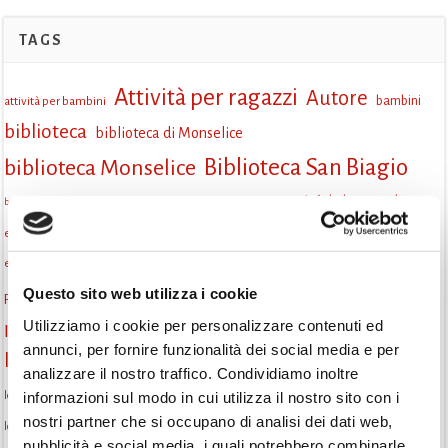
TAGS
Attività per ragazzi
Autore
attività per bambini
bambini
biblioteca
biblioteca di Monselice
Biblioteca San Biagio
biblioteca Monselice
cultura
Centro per il libro e la lettura
cittàchelegge
biblioteca San Biagio Monselice
eventi culturali
eventi biblioteca
eventi culturali Monselice
eventi per famiglie
eventi in biblioteca
famiglie
eventi Monselice
gruppo di lettura
Questo sito web utilizza i cookie
Fiaccole della lettura
incontri letterari
gratuito
Utilizziamo i cookie per personalizzare contenuti ed
Informazioni
laboratorio
laboratori creativi
annunci, per fornire funzionalità dei social media e per
la strada di mattoni gialli
Lettori itineranti
lettura
analizzare il nostro traffico. Condividiamo inoltre
lettura condivisa
lettura silenziosa
informazioni sul modo in cui utilizza il nostro sito con i
lettura ad alta voce
nostri partner che si occupano di analisi dei dati web,
libri
libri come semi
letture ad alta voce
libri da leggere
Letture Animate
pubblicità e social media, i quali potrebbero combinarle