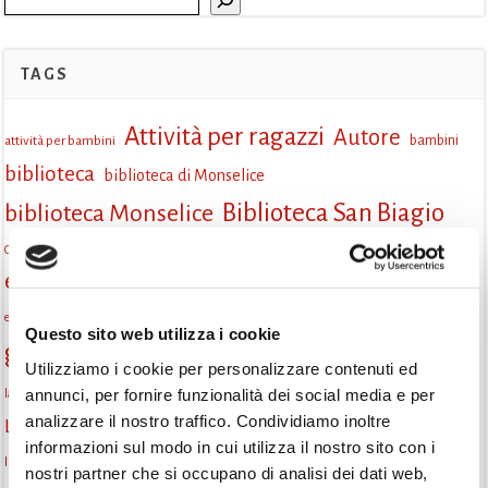
TAGS
Attività per ragazzi
Autore
attività per bambini
bambini
biblioteca
biblioteca di Monselice
Biblioteca San Biagio
biblioteca Monselice
cultura
Centro per il libro e la lettura
cittàchelegge
eventi biblioteca
eventi culturali
eventi culturali Monselice
eventi in biblioteca
eventi per famiglie
famiglie
Fiaccole della lettura
eventi Monselice
gratuito
Questo sito web utilizza i cookie
gruppo di lettura
Informazioni
incontri letterari
Utilizziamo i cookie per personalizzare contenuti ed
la strada di mattoni gialli
annunci, per fornire funzionalità dei social media e per
laboratorio
laboratori creativi
analizzare il nostro traffico. Condividiamo inoltre
lettura condivisa
Lettori itineranti
lettura
lettura ad alta voce
informazioni sul modo in cui utilizza il nostro sito con i
libri
lettura silenziosa
libri come semi
letture ad alta voce
libri da leggere
nostri partner che si occupano di analisi dei dati web,