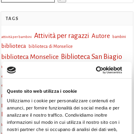
TAGS
Attività per ragazzi
Autore
attività per bambini
bambini
biblioteca
biblioteca di Monselice
Biblioteca San Biagio
biblioteca Monselice
cultura
Centro per il libro e la lettura
cittàchelegge
biblioteca San Biagio Monselice
eventi culturali
eventi biblioteca
eventi culturali Monselice
eventi per famiglie
eventi in biblioteca
famiglie
eventi Monselice
Questo sito web utilizza i cookie
gruppo di lettura
Fiaccole della lettura
incontri letterari
gratuito
Utilizziamo i cookie per personalizzare contenuti ed
Informazioni
laboratorio
laboratori creativi
annunci, per fornire funzionalità dei social media e per
la strada di mattoni gialli
Lettori itineranti
analizzare il nostro traffico. Condividiamo inoltre
lettura
informazioni sul modo in cui utilizza il nostro sito con i
lettura condivisa
lettura silenziosa
lettura ad alta voce
nostri partner che si occupano di analisi dei dati web,
libri