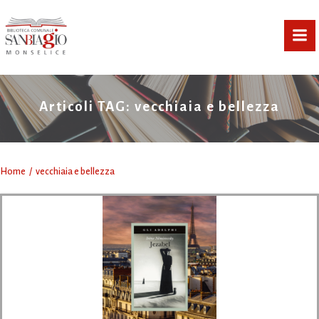
Vai
al
contenuto
Articoli TAG: vecchiaia e bellezza
Home
vecchiaia e bellezza