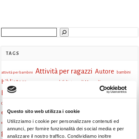
Cerca
TAGS
Attività per ragazzi
Autore
attività per bambini
bambini
biblioteca
biblioteca di Monselice
biblioteca comunale
Biblioteca San Biagio
biblioteca Monselice
cultura
Centro per il libro e la lettura
cittàchelegge
eventi biblioteca
Questo sito web utilizza i cookie
eventi culturali
eventi culturali Monselice
eventi in biblioteca
Utilizziamo i cookie per personalizzare contenuti ed
eventi per famiglie
famiglie
Fiaccole della lettura
eventi Monselice
gratuito
annunci, per fornire funzionalità dei social media e per
gruppo di lettura
Informazioni
incontri letterari
analizzare il nostro traffico. Condividiamo inoltre