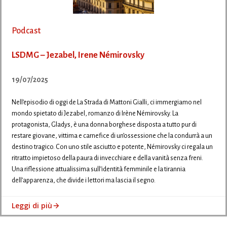
Podcast
LSDMG – Jezabel, Irene Némirovsky
19/07/2025
Nell’episodio di oggi de La Strada di Mattoni Gialli, ci immergiamo nel
mondo spietato di Jezabel, romanzo di Irène Némirovsky. La
protagonista, Gladys, è una donna borghese disposta a tutto pur di
restare giovane, vittima e carnefice di un’ossessione che la condurrà a un
destino tragico. Con uno stile asciutto e potente, Némirovsky ci regala un
ritratto impietoso della paura di invecchiare e della vanità senza freni.
Una riflessione attualissima sull’identità femminile e la tirannia
dell’apparenza, che divide i lettori ma lascia il segno.
Leggi di più