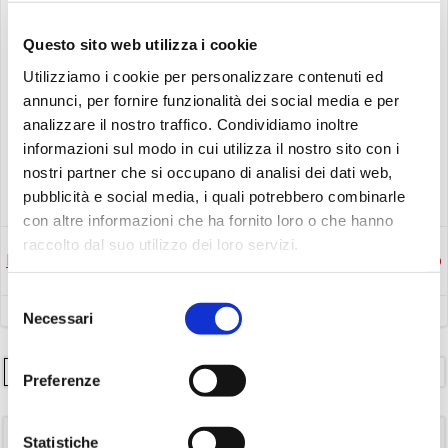
0429 1905714
Questo sito web utilizza i cookie
infolibri@comune.monselice.padova.it
Utilizziamo i cookie per personalizzare contenuti ed
www.bibliotecamonselice.it
annunci, per fornire funzionalità dei social media e per
Via San Biagio, 10 – Monselice (PD)
analizzare il nostro traffico. Condividiamo inoltre
informazioni sul modo in cui utilizza il nostro sito con i
nostri partner che si occupano di analisi dei dati web,
Eventi
Gruppo di lettura
pubblicità e social media, i quali potrebbero combinarle
con altre informazioni che ha fornito loro o che hanno
raccolto dal suo utilizzo dei loro servizi.
Post
Post
Precedente
Successivo
Selezione
navigation
navigation
Necessari
del
consenso
Cerca
Preferenze
TAGS
Statistiche