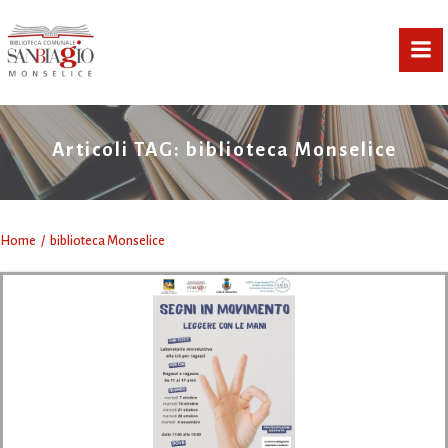
Vai
al
contenuto
Articoli TAG: biblioteca Monselice
Home
biblioteca Monselice