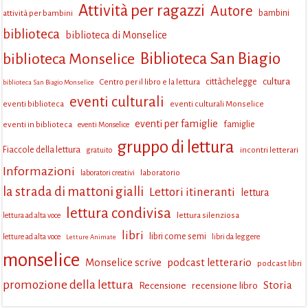
Attività per ragazzi
Autore
attività per bambini
bambini
biblioteca
biblioteca di Monselice
Biblioteca San Biagio
biblioteca Monselice
cultura
Centro per il libro e la lettura
cittàchelegge
biblioteca San Biagio Monselice
eventi culturali
eventi biblioteca
eventi culturali Monselice
eventi per famiglie
eventi in biblioteca
famiglie
eventi Monselice
gruppo di lettura
Fiaccole della lettura
incontri letterari
gratuito
Informazioni
laboratorio
laboratori creativi
la strada di mattoni gialli
Lettori itineranti
lettura
lettura condivisa
lettura silenziosa
lettura ad alta voce
libri
libri come semi
letture ad alta voce
libri da leggere
Letture Animate
monselice
Monselice scrive
podcast letterario
podcast libri
promozione della lettura
Storia
Recensione
recensione libro