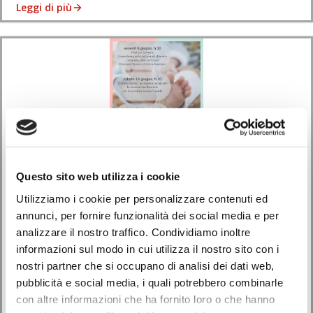
Leggi di più
Questo sito web utilizza i cookie
Utilizziamo i cookie per personalizzare contenuti ed
Eventi
annunci, per fornire funzionalità dei social media e per
analizzare il nostro traffico. Condividiamo inoltre
Primi Passi: incontri per neo-genitori e bimbi fino a 18
informazioni sul modo in cui utilizza il nostro sito con i
mesi nella Biblioteca di Monselice
nostri partner che si occupano di analisi dei dati web,
pubblicità e social media, i quali potrebbero combinarle
27/05/2025
con altre informazioni che ha fornito loro o che hanno