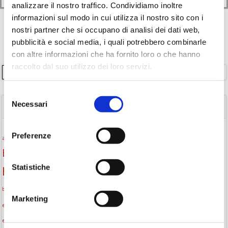
analizzare il nostro traffico. Condividiamo inoltre
informazioni sul modo in cui utilizza il nostro sito con i
nostri partner che si occupano di analisi dei dati web,
pubblicità e social media, i quali potrebbero combinarle
con altre informazioni che ha fornito loro o che hanno
raccolto dal suo utilizzo dei loro servizi.
Cerca
Selezione
Necessari
del
TAGS
consenso
Attività per ragazzi
Autore
Preferenze
attività per bambini
bambini
biblioteca
biblioteca di Monselice
Statistiche
Biblioteca San Biagio
biblioteca Monselice
cultura
Centro per il libro e la lettura
cittàchelegge
biblioteca San Biagio Monselice
Marketing
eventi culturali
eventi biblioteca
eventi culturali Monselice
eventi per famiglie
eventi in biblioteca
famiglie
eventi Monselice