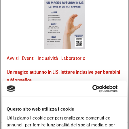
Avvisi
Eventi
Inclusività
Laboratorio
Un magico autunno in LIS: letture inclusive per bambini
a Monselice
22/09/2025
La Biblioteca Civica San Biagio di Monselice propone un’iniziativa speciale
Questo sito web utilizza i cookie
dedicata ai più piccoli: “Un […]
Utilizziamo i cookie per personalizzare contenuti ed
annunci, per fornire funzionalità dei social media e per
Leggi di più