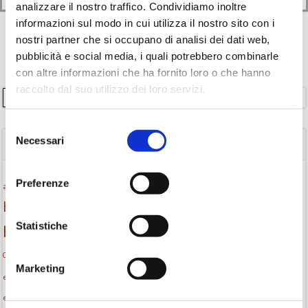
analizzare il nostro traffico. Condividiamo inoltre
informazioni sul modo in cui utilizza il nostro sito con i
nostri partner che si occupano di analisi dei dati web,
pubblicità e social media, i quali potrebbero combinarle
con altre informazioni che ha fornito loro o che hanno
raccolto dal suo utilizzo dei loro servizi.
Cerca
Selezione
Necessari
del
TAGS
consenso
Attività per ragazzi
Autore
Preferenze
attività per bambini
bambini
biblioteca
biblioteca di Monselice
Statistiche
Biblioteca San Biagio
biblioteca Monselice
cultura
Centro per il libro e la lettura
cittàchelegge
cultura Monselice
Marketing
eventi culturali
eventi biblioteca
eventi culturali Monselice
eventi per famiglie
eventi in biblioteca
famiglie
eventi Monselice